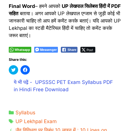
Final Word
– हमने आपको
UP लेखपाल सिलेबस हिंदी में PDF
सहित
बताया। अगर आपको UP लेखपाल एग्जाम से जुड़ी कोई भी
जानकारी चाहिए तो आप हमें कमेंट करके बताएं। यदि आपको UP
Lekhpal का स्टडी मैटेरियल हिंदी में चाहिए तो कमेंट करके
जरूर बताएं।
Whatsapp
Messenger
Post
Share
Share this:
C
C
l
l
i
i
c
c
ये भी पढ़ें -
UPSSSC PET Exam Syllabus PDF
k
k
t
t
in Hindi Free Download
o
o
s
s
h
h
a
a
r
r
e
e
Categories
Syllabus
o
o
n
n
Tags
UP Lekhpal Exam
T
F
w
a
जैव विविधता पर निबंध 10 लाइन में : 10 Lines on
i
c