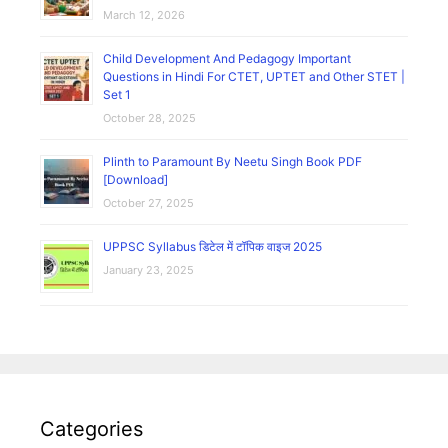
March 12, 2026
Child Development And Pedagogy Important
Questions in Hindi For CTET, UPTET and Other STET |
Set 1
October 28, 2025
Plinth to Paramount By Neetu Singh Book PDF
[Download]
October 27, 2025
UPPSC Syllabus डिटेल में टॉपिक वाइज 2025
January 23, 2025
Categories