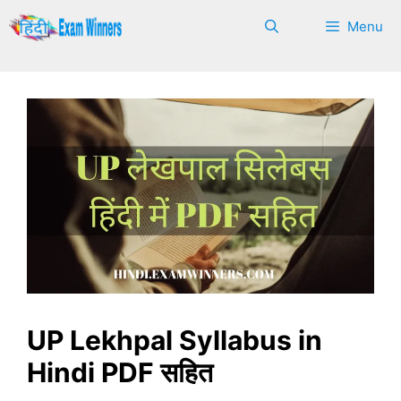
Skip
Menu
to
content
UP Lekhpal Syllabus in
Hindi PDF सहित