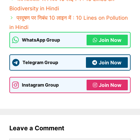
t
e
t
b
Biodiversity in Hindi
e
o
r
o
प्रदूषण पर निबंध 10 लाइन में : 10 Lines on Pollution
(
k
O
(
in Hindi
p
O
e
p
n
e
s
n
Join Now
WhatsApp Group
i
s
n
i
n
n
e
n
w
e
Join Now
Telegram Group
w
w
i
w
n
i
d
n
o
d
w
o
Join Now
Instagram Group
)
w
)
Leave a Comment