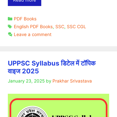
to
Paramount
Categories
PDF Books
By
Tags
Neetu
English PDF Books
,
SSC
,
SSC CGL
Singh
Leave a comment
Book
PDF
[Download]
UPPSC Syllabus डिटेल में टॉपिक
वाइज 2025
January 23, 2025
by
Prakhar Srivastava