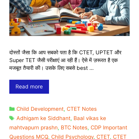
दोस्तों जैसा कि आप सबको पता है कि CTET, UPTET और
Super TET जैसी परीक्षाएं आ रही हैं। ऐसे में ज़रूरत है एक
मजबूत तैयारी की। उसके लिए सबसे best …
CDP
Read more
Important
Questions
Categories
Child Development
,
CTET Notes
in
Tags
Hindi
Adhigam ke Siddhant
,
Baal vikas ke
For
mahtvapurn prashn
,
BTC Notes
,
CDP Important
CTET,
Questions MCQ
,
Child Psychology
,
CTET
,
CTET