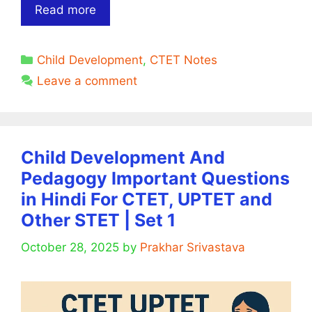
Child
Read more
Development
and
Categories
Child Development
,
CTET Notes
Pedagogy
Important
Leave a comment
MCQ
in
Hindi
(CTET/TET
Child Development And
Previous
Pedagogy Important Questions
Year
in Hindi For CTET, UPTET and
Questions)
Other STET | Set 1
October 28, 2025
by
Prakhar Srivastava