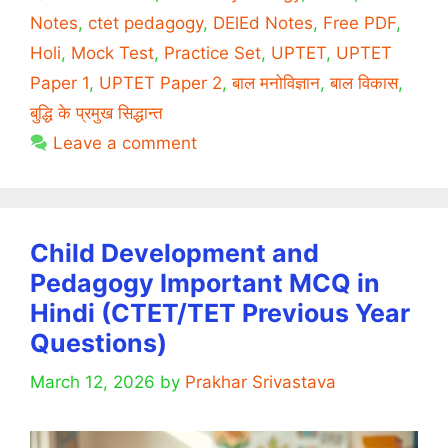
UPTET
Notes
,
ctet pedagogy
,
DElEd Notes
,
Free PDF
,
and
Holi
,
Mock Test
,
Practice Set
,
UPTET
,
UPTET
SuperTET
Set
Paper 1
,
UPTET Paper 2
,
बाल मनोविज्ञान
,
बाल विकास
,
2
बुद्धि के प्रमुख सिद्धान्त
Leave a comment
Child Development and
Pedagogy Important MCQ in
Hindi (CTET/TET Previous Year
Questions)
March 12, 2026
by
Prakhar Srivastava