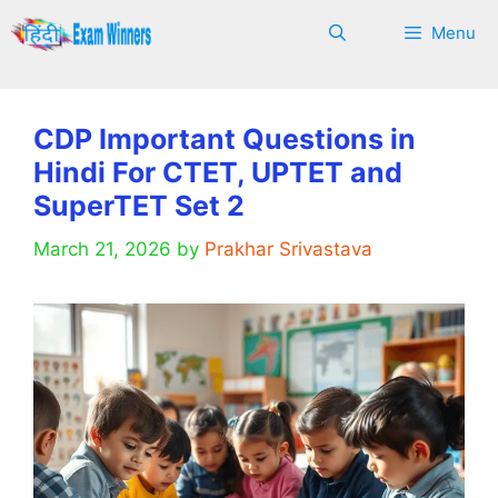
Skip
Menu
to
content
CDP Important Questions in
Hindi For CTET, UPTET and
SuperTET Set 2
March 21, 2026
by
Prakhar Srivastava