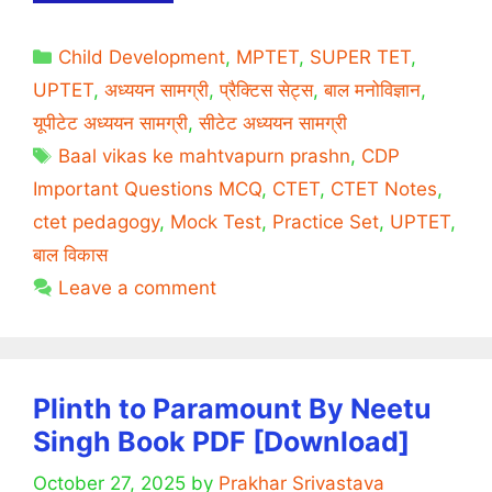
Development
And
Categories
Child Development
,
MPTET
,
SUPER TET
,
Pedagogy
Important
UPTET
,
अध्ययन सामग्री
,
प्रैक्टिस सेट्स
,
बाल मनोविज्ञान
,
Questions
यूपीटेट अध्ययन सामग्री
,
सीटेट अध्ययन सामग्री
in
Tags
Baal vikas ke mahtvapurn prashn
,
CDP
Hindi
Important Questions MCQ
,
CTET
,
CTET Notes
,
For
ctet pedagogy
,
Mock Test
,
Practice Set
,
UPTET
,
CTET,
UPTET
बाल विकास
and
Leave a comment
Other
STET
|
Set
Plinth to Paramount By Neetu
1
Singh Book PDF [Download]
October 27, 2025
by
Prakhar Srivastava